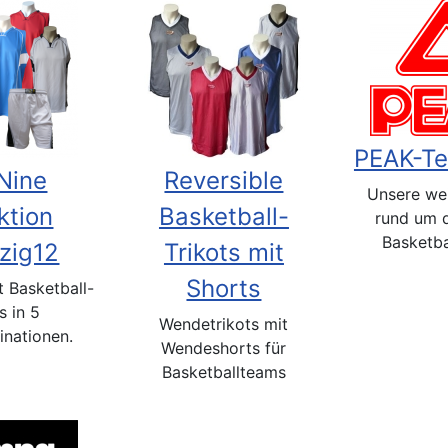
PEAK-T
Nine
Reversible
Unsere we
ktion
Basketball-
rund um 
Basketba
zig12
Trikots mit
Shorts
 Basketball-
s in 5
Wendetrikots mit
nationen.
Wendeshorts für
Basketballteams