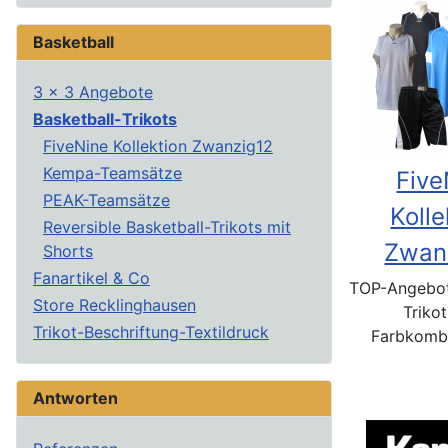
Basketball
3 x 3 Angebote
Basketball-Trikots
FiveNine Kollektion Zwanzig12
Kempa-Teamsätze
Five
PEAK-Teamsätze
Kolle
Reversible Basketball-Trikots mit
Zwan
Shorts
Fanartikel & Co
TOP-Angebot
Store Recklinghausen
Trikot
Trikot-Beschriftung-Textildruck
Farbkombi
Antworten