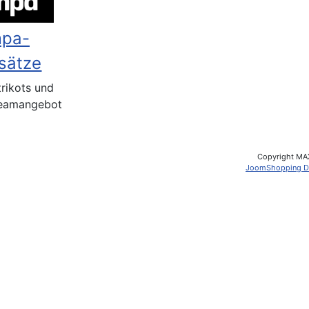
pa-
sätze
trikots und
Teamangebot
Copyright MA
JoomShopping D