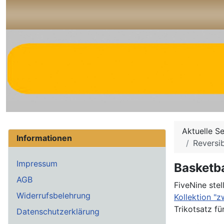
Aktuelle S
Informationen
Reversib
Impressum
Basketba
AGB
FiveNine stel
Widerrufsbelehrung
Kollektion "
Trikotsatz fü
Datenschutzerklärung